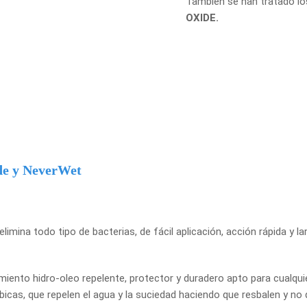
También se han tratado lo
OXIDE.
ide y NeverWet
imina todo tipo de bacterias, de fácil aplicación, acción rápida y l
iento hidro-oleo repelente, protector y duradero apto para cualquie
icas, que repelen el agua y la suciedad haciendo que resbalen y n