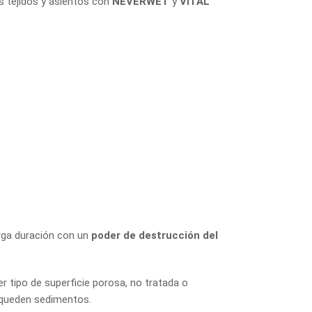
s tejidos y asientos con
NEVERWET
y
VITAL
arga duración con un
poder de destrucción del
r tipo de superficie porosa, no tratada o
o queden sedimentos.