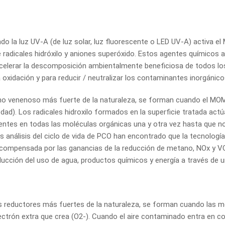
do la luz UV-A (de luz solar, luz fluorescente o LED UV-A) activa 
 radicales hidróxilo y aniones superóxido. Estos agentes químicos 
acelerar la descomposición ambientalmente beneficiosa de todos l
a oxidación y para reducir / neutralizar los contaminantes inorgáni
te no venenoso más fuerte de la naturaleza, se forman cuando el M
edad). Los radicales hidroxilo formados en la superficie tratada a
entes en todas las moléculas orgánicas una y otra vez hasta que n
análisis del ciclo de vida de PCO han encontrado que la tecnología
ompensada por las ganancias de la reducción de metano, NOx y VO
reducción del uso de agua, productos químicos y energía a través de
 reductores más fuertes de la naturaleza, se forman cuando las mol
ectrón extra que crea (O2-). Cuando el aire contaminado entra en c