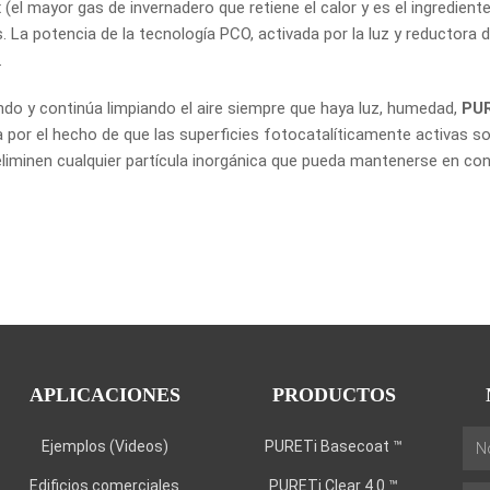
l mayor gas de invernadero que retiene el calor y es el ingrediente c
s. La potencia de la tecnología PCO, activada por la luz y reducto
.
do y continúa limpiando el aire siempre que haya luz, humedad,
PU
a por el hecho de que las superficies fotocatalíticamente activas so
iminen cualquier partícula inorgánica que pueda mantenerse en con
APLICACIONES
PRODUCTOS
Ejemplos (Videos)
PURETi Basecoat ™
Edificios comerciales
PURETi Clear 4.0 ™