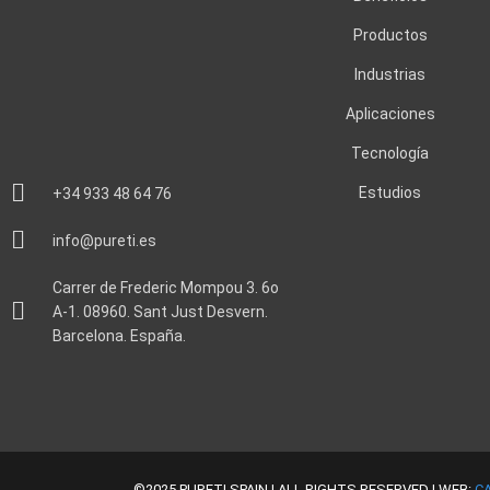
Productos
Industrias
Aplicaciones
Tecnología
Estudios
+34 933 48 64 76
info@pureti.es
Carrer de Frederic Mompou 3. 6o
A-1. 08960. Sant Just Desvern.
Barcelona. España.
©2025 PURETI SPAIN | ALL RIGHTS RESERVED | WEB:
C