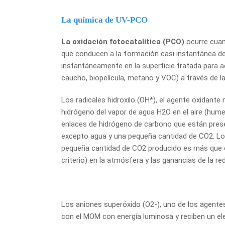
La química de UV-PCO
La oxidación fotocatalítica (PCO)
ocurre cuan
que conducen a la formación casi instantánea de
instantáneamente en la superficie tratada para 
caucho, biopelícula, metano y VOC) a través de l
Los radicales hidroxilo (OH*), el agente oxidan
hidrógeno del vapor de agua H2O en el aire (hum
enlaces de hidrógeno de carbono que están pres
excepto agua y una pequeña cantidad de CO2. Los 
pequeña cantidad de CO2 producido es más que c
criterio) en la atmósfera y las ganancias de la 
Los aniones superóxido (O2-), uno de los agentes
con el MOM con energía luminosa y reciben un el