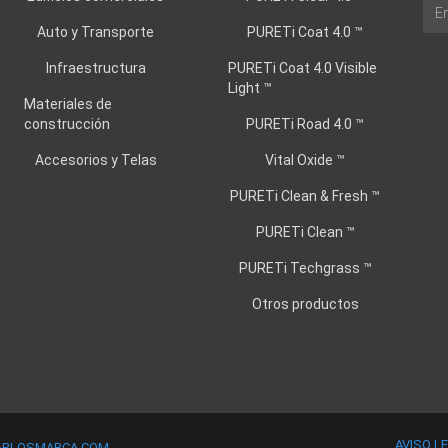
Auto y Transporte
PURETi Coat 4.0 ™
Infraestructura
PURETi Coat 4.0 Visible
Light ™
Materiales de
construcción
PURETi Road 4.0 ™
Accesorios y Telas
Vital Oxide ™
PURETi Clean & Fresh ™
PURETi Clean ™
PURETi Techgrass ™
Otros productos
AVISO L
ARLOSMARCA.COM