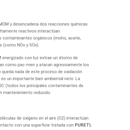
el MOM y desencadena dos reacciones químicas
altamente reactivos interactúan
os contaminantes orgánicos (moho, aceite,
cos (como NOx y SOx).
OM energizado con luz extrae un átomo de
ctúan como pac-men y atacan agresivamente los
o queda nada de este proceso de oxidación
 es un importante bien ambiental neto. La
C (todos los principales contaminantes de
 un mantenimiento reducido.
éculas de oxígeno en el aire (O2) interactúan
ontacto con una superficie tratada con
PURETI
,