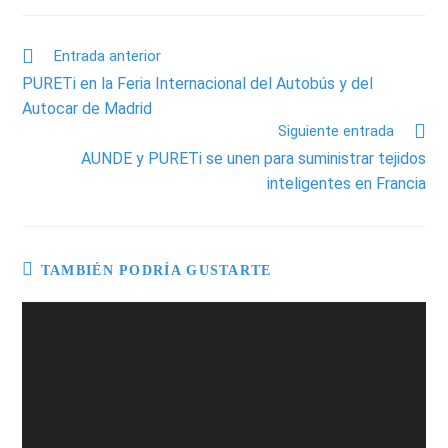
Entrada anterior
PURETi en la Feria Internacional del Autobús y del
Autocar de Madrid
Siguiente entrada
AUNDE y PURETi se unen para suministrar tejidos
inteligentes en Francia
TAMBIÉN PODRÍA GUSTARTE