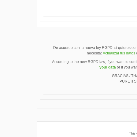
De acuerdo con la nueva ley RGPD, si quieres cont
necesita:
Actualizar tus datos
According to the new RGPD law, if you want to cont
your data
or if you wa
GRACIAS / T
PURETI S
This 