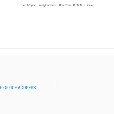
Pureti Spain · info@pureti.es · Barcelona, B 08003 · Spain
OF OFFICE ADDRESS