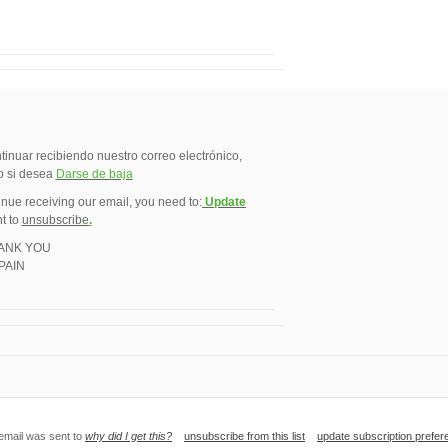
inuar recibiendo nuestro correo electrónico,
o si desea
Darse de baja
inue receiving our email, you need to:
Update
nt to
unsubscribe
.
HANK YOU
PAIN
email was sent to
why did I get this?
unsubscribe from this list
update subscription prefe