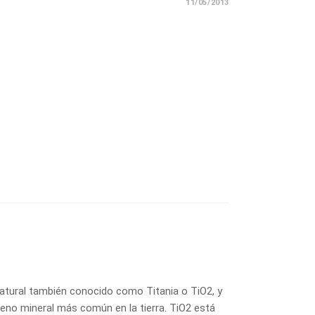
11/05/2013
 natural también conocido como Titania o TiO2, y
noveno mineral más común en la tierra. TiO2 está