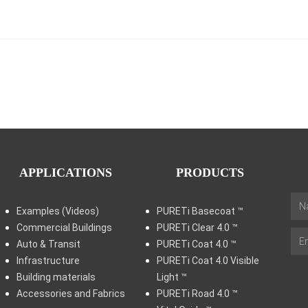
APPLICATIONS
PRODUCTS
Examples (Videos)
PURETi Basecoat ™
Commercial Buildings
PURETi Clear 4.0 ™
Auto & Transit
PURETi Coat 4.0 ™
Infrastructure
PURETi Coat 4.0 Visible
Building materials
Light ™
Accessories and Fabrics
PURETi Road 4.0 ™