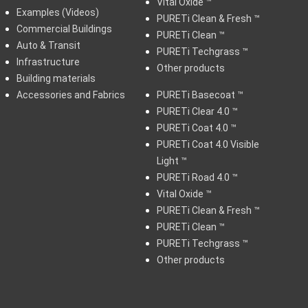
Vital Oxide ™
Examples (Videos)
PURETi Clean & Fresh ™
Commercial Buildings
PURETi Clean ™
Auto & Transit
PURETi Techgrass ™
Infrastructure
Other products
Building materials
Accessories and Fabrics
PURETi Basecoat ™
PURETi Clear 4.0 ™
PURETi Coat 4.0 ™
PURETi Coat 4.0 Visible
Light ™
PURETi Road 4.0 ™
Vital Oxide ™
PURETi Clean & Fresh ™
PURETi Clean ™
PURETi Techgrass ™
Other products