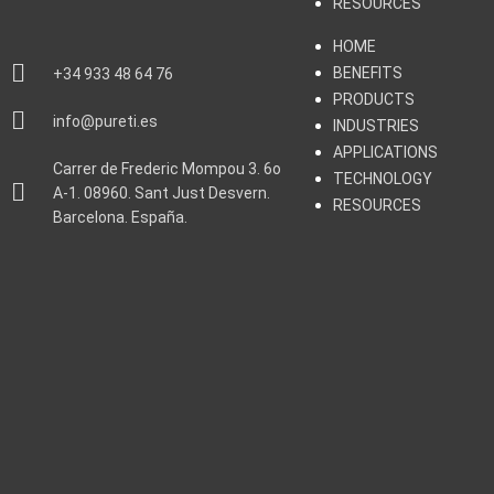
RESOURCES
HOME
BENEFITS
+34 933 48 64 76
PRODUCTS
info@pureti.es
INDUSTRIES
APPLICATIONS
Carrer de Frederic Mompou 3. 6o
TECHNOLOGY
A-1. 08960. Sant Just Desvern.
RESOURCES
Barcelona. España.