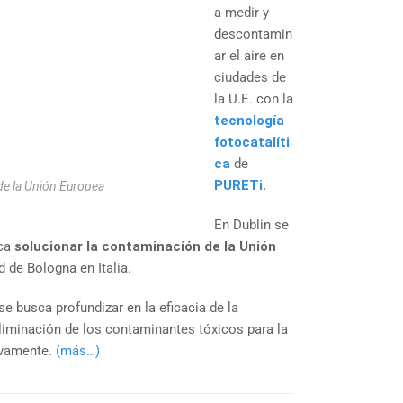
a medir y
descontamin
ar el aire en
ciudades de
la U.E. con la
tecnología
fotocatalíti
ca
de
PURETi
.
e la Unión Europea
En Dublin se
sca
solucionar la contaminación de la Unión
de Bologna en Italia.
se busca profundizar en la eficacia de la
liminación de los contaminantes tóxicos para la
ivamente.
(más…)