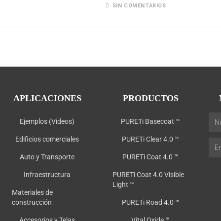
SIN COMENTARIOS
APLICACIONES
PRODUCTOS
Ejemplos (Videos)
PURETi Basecoat ™
Edificios comerciales
PURETi Clear 4.0 ™
Auto y Transporte
PURETi Coat 4.0 ™
Infraestructura
PURETi Coat 4.0 Visible
Light ™
Materiales de
construcción
PURETi Road 4.0 ™
Accesorios y Telas
Vital Oxide ™