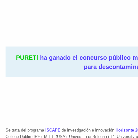
PURETi
ha
ganado el concurso público m
para descontamin
Se trata del programa
iSCAPE
de investigación e innovación
Horizonte 2
College Dublin (IRE), M.I.T. (USA), Universita di Bologna (IT), University o