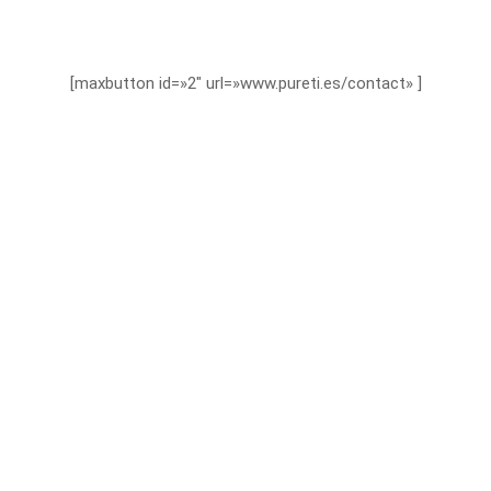
[maxbutton id=»2″ url=»www.pureti.es/contact» ]