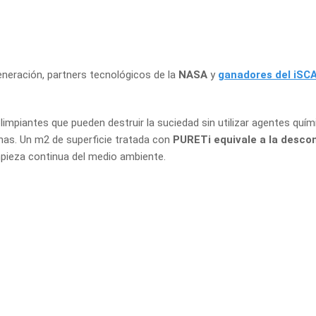
eneración, partners tecnológicos de la
NASA
y
ganadores del iSC
impiantes que pueden destruir la suciedad sin utilizar agentes químic
anas. Un m2 de superficie tratada con
PURETi
equivale a la desco
impieza continua del medio ambiente.