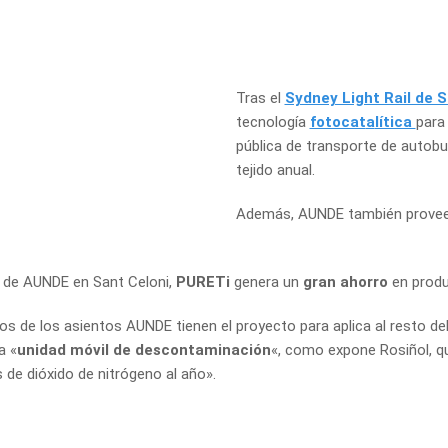
Tras el
Sydney Light Rail de 
tecnología
fotocat
a
lítica
para
pública de transporte
de autobu
tejido anual.
Además, AUNDE también proveer
a de AUNDE en Sant Celoni,
PURETi
genera un
gran ahorro
en produ
s de los asientos AUNDE tienen el proyecto para aplica al resto del 
a «
unidad móvil de descontaminación
«, como expone Rosiñol, q
de dióxido de nitrógeno al año».