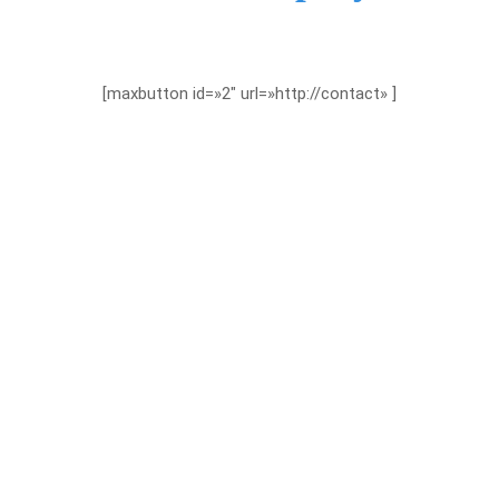
[maxbutton id=»2″ url=»http://contact» ]